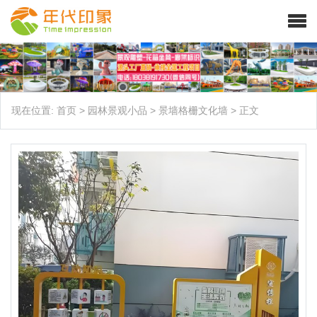
现在位置:
首页
>
园林景观小品
>
景墙格栅文化墙
>
正文