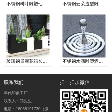
不锈钢树叶雕塑七星瓢虫广场草坪造景创意装饰摆件
不锈钢云朵造型雕塑水景艺术景观镜面摆件
玻璃钢景观花箱长方形街道走廊方形花盆
不锈钢水滴雕塑酒店水池庭院落地创意浪花摆件
联系我们
扫一扫加微信
年代印象工厂
联系人：郑先生
电话：18038191730（微