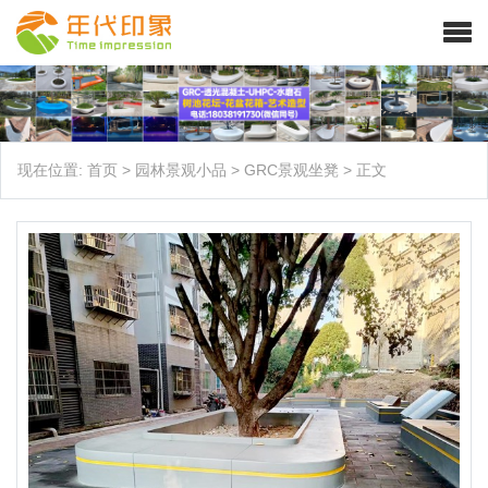
现在位置:
首页
>
园林景观小品
>
GRC景观坐凳
>
正文