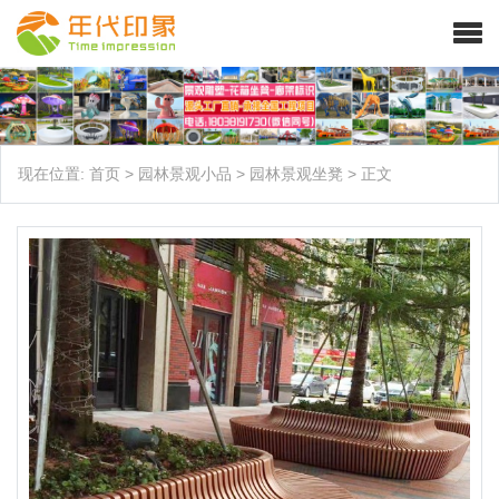
现在位置:
首页
>
园林景观小品
>
园林景观坐凳
>
正文