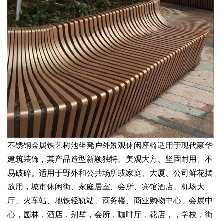
不锈钢金属铁艺树池坐凳户外景观休闲座椅适用于现代豪华
建筑装饰，其产品造型新颖独特、美观大方、坚固耐用、不
易破碎。适用于野外和公共场所或家庭、大厦、公司鲜花摆
放用，城市休闲街、家庭居室、会所、宾馆酒店、机场大
厅、火车站、地铁轻轨站、商务楼、商业购物中心、会展中
心，园林，酒店，别墅，会所，咖啡厅，花店，，学校，街