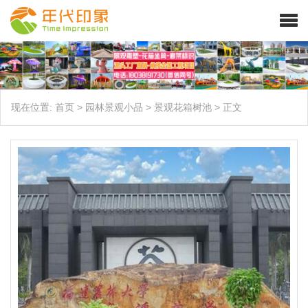
现在位置:
首页
>
园林景观小品
>
景观花箱树池
>
正文