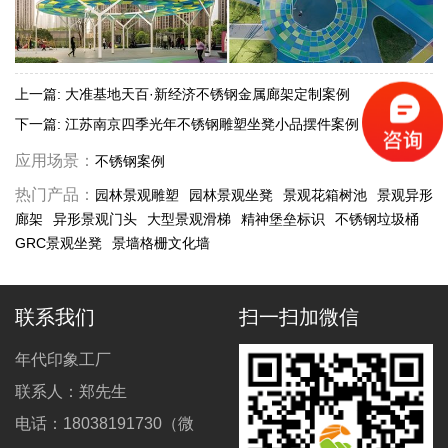
上一篇:
大准基地天百·新经济不锈钢金属廊架定制案例
下一篇:
江苏南京四季光年不锈钢雕塑坐凳小品摆件案例
应用场景：
不锈钢案例
热门产品：
园林景观雕塑
园林景观坐凳
景观花箱树池
景观异形
廊架
异形景观门头
大型景观滑梯
精神堡垒标识
不锈钢垃圾桶
GRC景观坐凳
景墙格栅文化墙
联系我们
扫一扫加微信
年代印象工厂
联系人：郑先生
电话：18038191730（微