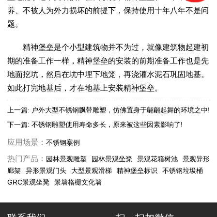
养、不被人为外力损坏的前提下，保持使用十年八年不是问
题。
精神堡垒是个小型建筑物并不为过，就像建筑物起建初
期的准备工作一样，精神堡垒的安装的前期准备工作也是先
地面挖坑，然后在坑中埋下地笼，再浇灌水泥石巩固地基。
如此打完地基后，才在地基上安装精神堡垒。
上一篇:
户外大型不锈钢飘带雕塑，仿佛置身于翩翩起舞的环境之中!
下一篇:
不锈钢雕塑使用寿命多长，原来被这些因素影响了!
应用场景：
不锈钢案例
热门产品：
园林景观雕塑
园林景观坐凳
景观花箱树池
景观异形
廊架
异形景观门头
大型景观滑梯
精神堡垒标识
不锈钢垃圾桶
GRC景观坐凳
景墙格栅文化墙